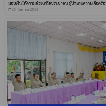
มอบเงินให้ความช่วยเหลือประชาชน ผู้ประสบความเดือดร้อน
29 กันยายน 2568
calendar_today