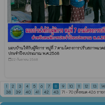
มอบบ้านให้กับผู้พิการ หมู่ที่ 7 ตามโครงการปรับสภาพแวดล
ประจำปีงบประมาณ พ.ศ.2568
22 กันยายน 2568
calendar_today
1
2
3
4
5
6
7
8
9
10
11
12
13
14
38
39
40
41
42
43
71 - 70 (ทั้งหมด 426 ราย