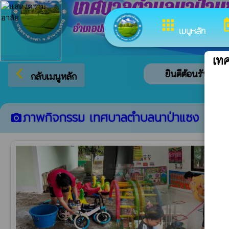
เทศบาลตำบลนาป่าแ
apps
to
อำเภอปทุมราชวงศา จังหวัดอำนาจเจริญ
เมนูหลัก
เท
arrow_back_ios
ยินดีต้อนรับสู่เว็บไซ
กลับเมนูหลัก
ภาพกิจกรรม เทศบาลตำบลนาป่าแซง
camera_alt