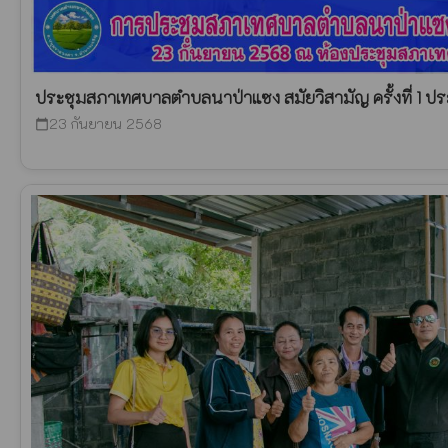
ประชุมสภาเทศบาลตำบลนาป่าแซง สมัยวิสามัญ ครั้งที่ 1 ป
23 กันยายน 2568
calendar_today