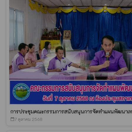
การประชุมคณะกรรมการสนับสนุนการจัดทำแผนพัฒนาเ
7 ตุลาคม 2568
calendar_today