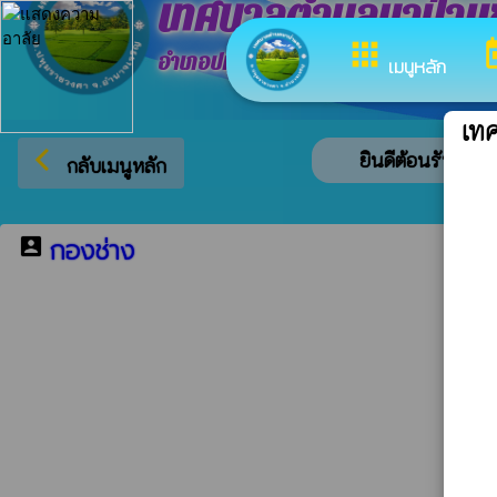
เทศบาลตำบลนาป่าแ
apps
to
อำเภอปทุมราชวงศา จังหวัดอำนาจเจริญ
เมนูหลัก
เท
arrow_back_ios
ยินดีต้อนรับสู่เว็
กลับเมนูหลัก
กองช่าง
account_box