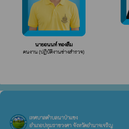
นายอนนท์ ทองลืม
คนงาน (ปฏิบัติงานช่างสำรวจ)
เทศบาลตำบลนาป่าแซง
อำเภอปทุมราชวงศา จังหวัดอำนาจเจริญ