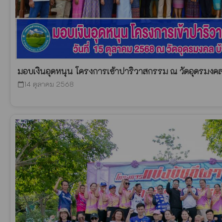
มอบเงินอุดหนุน โครงการเข้าปาริวาสกรรม ณ วัดอุดรมงค
14 ตุลาคม 2568
calendar_today