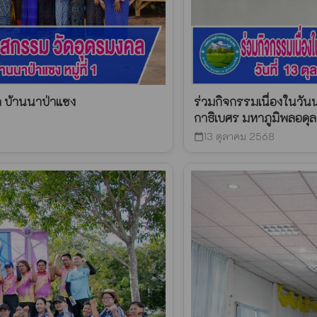
ล บ้านนาป่าแซง
ร่วมกิจกรรมเนื่องในว
กาธิเบศร มหาภูมิพลอดุ
13 ตุลาคม 2568
calendar_today