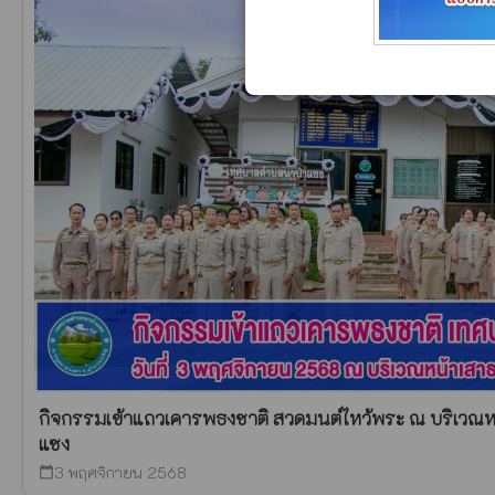
กิจกรรมเข้าแถวเคารพธงชาติ สวดมนต์ไหว้พระ ณ บริเว
แซง
3 พฤศจิกายน 2568
calendar_today