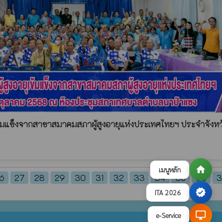
ข้มแข็งจากสาขาสมาคมสภาผู้สูงอายุแห่งประเทศไทยฯ ประจำจังหว
home
เมนูหลัก
6
27
28
29
30
31
32
33
34
35
36
3
verified
ITA 2026
desktop_windows
e-Service