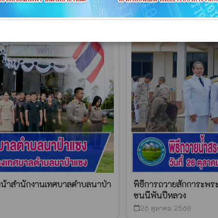
ณหน้าสำนักงานเทศบาลตำบลนาป่า
พิธีการถวายสักการะพระ
ชนนีพันปีหลวง
26 ตุลาคม 2568
calendar_today