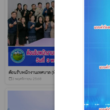
ต้อนรับพนักงานเทศบาล (หัวหน้าสำนักปลัดเทศบาล) โอน 
3 พฤศจิกายน 2568
calendar_today