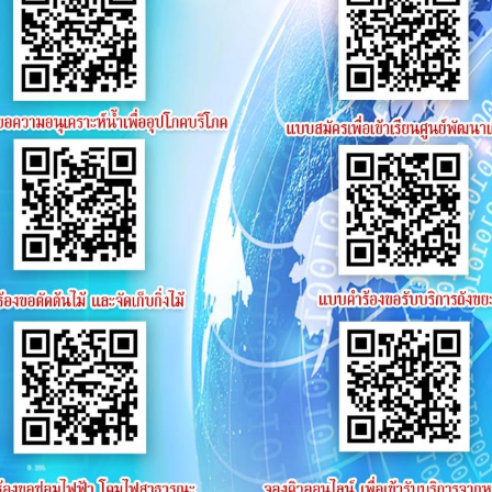
ย้ายมาดำรงตำแหน่งใหม่
ไหว้ศาลพระพรม ศาลปู่ ย่
3 พฤศจิกายน 2568
calendar_today