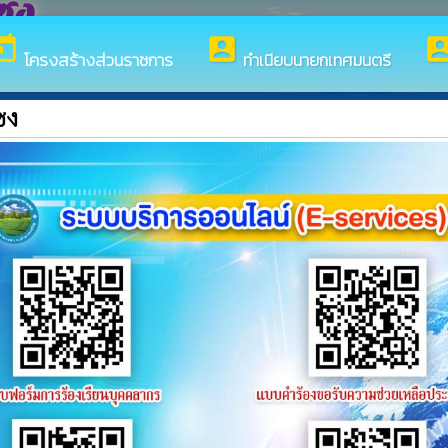
ซง
day
account_box
account_
โครงสร้างส่วนราชการ
ทำเนียบนายกเทศมนตรี
ซง
ศบาลตำบลนาป่าแซง