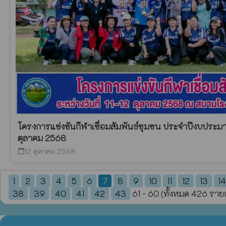
โครงการแข่งขันกีฬาเชื่อมสัมพันธ์ชุมชน ประจำปีงบประมา
ตุลาคม 2568
12 ตุลาคม 2568
calendar_today
1
2
3
4
5
6
7
8
9
10
11
12
13
14
38
39
40
41
42
43
61 - 60 (ทั้งหมด 426 ราย