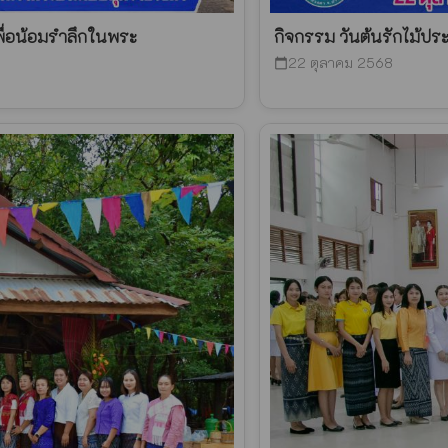
พื่อน้อมรำลึกในพระ
กิจกรรม วันต้นรักไม้ปร
22 ตุลาคม 2568
calendar_today