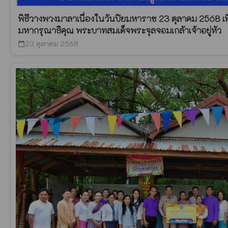
พิธีวางพวงมาลาเนื่องในวันปิยมหาราช 23 ตุลาคม 2568 เ
มหากรุณาธิคุณ พระบาทสมเด็จพระจุลจอมเกล้าเจ้าอยู่หัว
23 ตุลาคม 2568
calendar_today