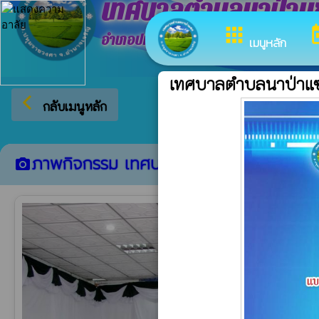
เทศบาลตำบลนาป่าแ
apps
to
อำเภอปทุมราชวงศา จังหวัดอำนาจเจริญ
เมนูหลัก
เทศบาลตำบลนาป่าแ
arrow_back_ios
ยินดีต้อนรับสู่เว็บไซต์ของ เท
กลับเมนูหลัก
ภาพกิจกรรม เทศบาลตำบลนาป่าแซง
camera_alt