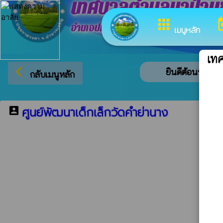
เทศบาลตำบลนาป่าแ
apps
to
อำเภอปทุมราชวงศา จังหวัดอำนาจเจริญ
เมนูหลัก
เท
arrow_back_ios
ยินดีต้อนรับสู่เ
กลับเมนูหลัก
ศูนย์พัฒนาเด็กเล็กวัดคำย่านาง
account_box