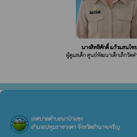
นางสิทธิศักดิ์ แก้วแสนไช
ผู้ดูแลเด็ก ศูนย์พัฒนาเด็กเล็กวัด
เทศบาลตำบลนาป่าแซง
อำเภอปทุมราชวงศา จังหวัดอำนาจเจริญ