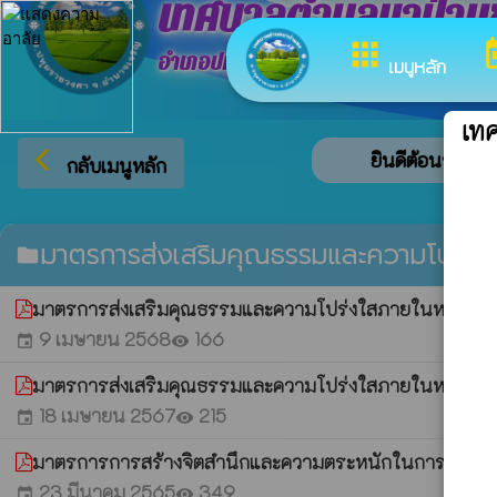
เทศบาลตำบลนาป่าแ
apps
to
อำเภอปทุมราชวงศา จังหวัดอำนาจเจริญ
เมนูหลัก
เท
arrow_back_ios
ยินดีต้อนรับสู่เ
กลับเมนูหลัก
มาตรการส่งเสริมคุณธรรมและความโปร่ง
folder
มาตรการส่งเสริมคุณธรรมและความโปร่งใสภายในหน่วยงา
9 เมษายน 2568
166
event
visibility
มาตรการส่งเสริมคุณธรรมและความโปร่งใสภายในหน่วยงา
18 เมษายน 2567
215
event
visibility
มาตรการการสร้างจิตสำนึกและความตระหนักในการรักษ
23 มีนาคม 2565
349
event
visibility